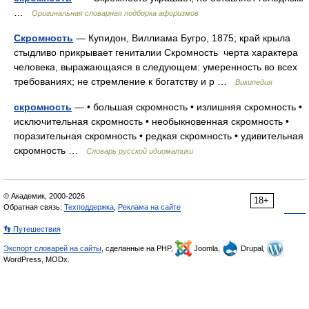
…
Оригинальная словарная подборка афоризмов
Скромность
— Купидон, Виллиама Бугро, 1875; край крыла
стыдливо прикрывает гениталии Скромность черта характера
человека, выражающаяся в следующем: умеренность во всех
требованиях; не стремление к богатству и р …
Википедия
скромность
— • большая скромность • излишняя скромность •
исключительная скромность • необыкновенная скромность •
поразительная скромность • редкая скромность • удивительная
скромность …
Словарь русской идиоматики
© Академик, 2000-2026
18+
Обратная связь:
Техподдержка
,
Реклама на сайте
👣 Путешествия
Экспорт словарей на сайты
, сделанные на PHP,
Joomla,
Drupal,
WordPress, MODx.