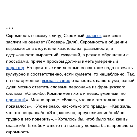
* * *
Скромность всякому к лицу; Скромный
человек
сам свои
заслуги не оценяет (Словарь Даля). Скромность в общении
выражается в отсутствии хвастовства, развязности, в
сдержанности выражений, суждений, в редком обращении с
просьбами, причем просьбы должны иметь умеренный
характер
. На приятные или лестные слова тоже надо отвечать
культурно и соответственно, если сумеете, то нешаблонно. Так,
на восторженное
высказывание
о качествах вашего ума, вашей
души можно ответить словами персонажа из французского
фильма: «Спасибо. Комплимент хоть и незаслуженный, но
приятный
». Можно проще: «Боюсь, что вам это только так
показалось», «Уж не знаю, насколько это правда», «Как жаль,
что это неправда!», «Это, конечно, преувеличение!» «Мне
трудно в это поверить», «Хотелось бы, чтоб было так, как вы
сказали!». В любом ответе на похвалу должна быть проявлена
скромность.