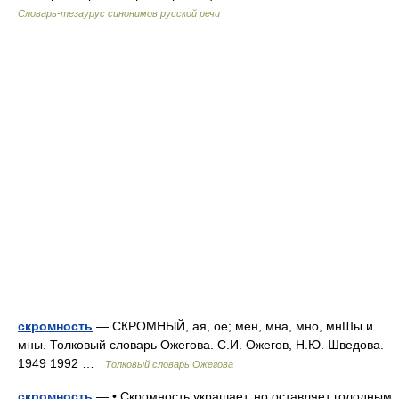
Словарь-тезаурус синонимов русской речи
скромность
— СКРОМНЫЙ, ая, ое; мен, мна, мно, мнШы и
мны. Толковый словарь Ожегова. С.И. Ожегов, Н.Ю. Шведова.
1949 1992 …
Толковый словарь Ожегова
скромность
— • Скромность украшает, но оставляет голодным