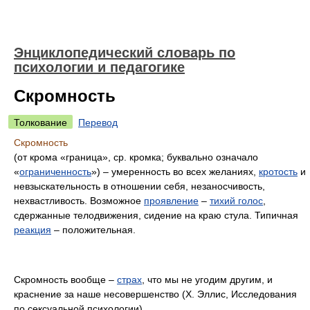
Энциклопедический словарь по
психологии и педагогике
Скромность
Толкование
Перевод
Скромность
(от крома «граница», ср. кромка; буквально означало
«
ограниченность
») – умеренность во всех желаниях,
кротость
и
невзыскательность в отношении себя, незаносчивость,
нехвастливость. Возможное
проявление
–
тихий голос
,
сдержанные телодвижения, сидение на краю стула. Типичная
реакция
– положительная.
Скромность вообще –
страх
, что мы не угодим другим, и
краснение за наше несовершенство (Х. Эллис, Исследования
по сексуальной психологии).