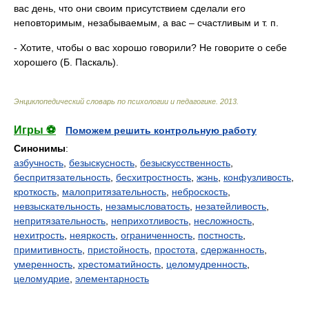
вас день, что они своим присутствием сделали его
неповторимым, незабываемым, а вас – счастливым и т. п.
- Хотите, чтобы о вас хорошо говорили? Не говорите о себе
хорошего (Б. Паскаль).
Энциклопедический словарь по психологии и педагогике
.
2013
.
Игры ⚽
Поможем решить контрольную работу
Синонимы
:
азбучность
,
безыскусность
,
безыскусственность
,
беспритязательность
,
бесхитростность
,
жэнь
,
конфузливость
,
кроткость
,
малопритязательность
,
неброскость
,
невзыскательность
,
незамысловатость
,
незатейливость
,
непритязательность
,
неприхотливость
,
несложность
,
нехитрость
,
неяркость
,
ограниченность
,
постность
,
примитивность
,
пристойность
,
простота
,
сдержанность
,
умеренность
,
хрестоматийность
,
целомудренность
,
целомудрие
,
элементарность